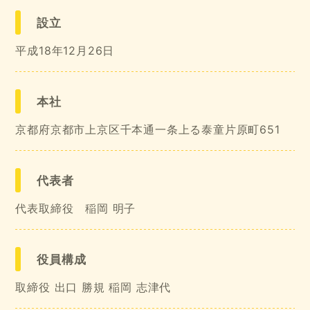
設立
平成18年12月26日
本社
京都府京都市上京区千本通一条上る泰童片原町651
代表者
代表取締役 稲岡 明子
役員構成
取締役 出口 勝規 稲岡 志津代