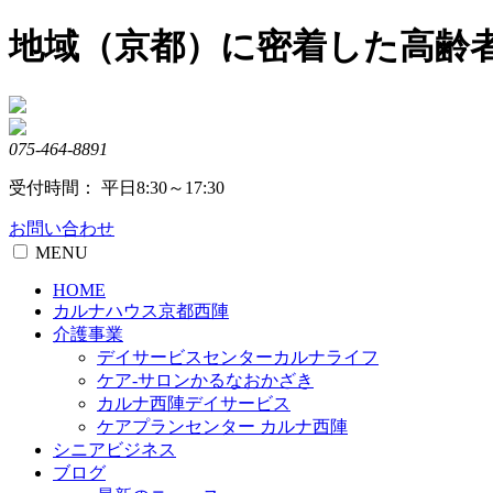
Skip
地域（京都）に密着した高齢
to
content
075-464-8891
受付時間： 平日8:30～17:30
お問い合わせ
MENU
HOME
カルナハウス京都西陣
介護事業
デイサービスセンターカルナライフ
ケア-サロンかるなおかざき
カルナ西陣デイサービス
ケアプランセンター カルナ西陣
シニアビジネス
ブログ