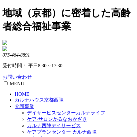
Skip
地域（京都）に密着した高齢
to
content
者総合福祉事業
075-464-8891
受付時間： 平日8:30～17:30
お問い合わせ
MENU
HOME
カルナハウス京都西陣
介護事業
デイサービスセンターカルナライフ
ケア-サロンかるなおかざき
カルナ西陣デイサービス
ケアプランセンター カルナ西陣