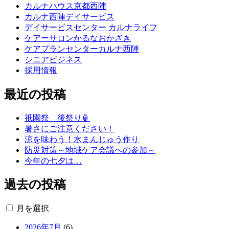
カルナハウス京都西陣
カルナ西陣デイサービス
デイサービスセンター カルナライフ
ケアーサロンかるなおかざき
ケアプランセンターカルナ西陣
シニアビジネス
採用情報
最近の投稿
祇園祭 後祭り🏮
暑さにご注意ください！
涼を味わう！水まんじゅう作り
防災対策～地域ケア会議への参加～
今年の七夕は…
過去の投稿
月を選択
2026年7月
(6)