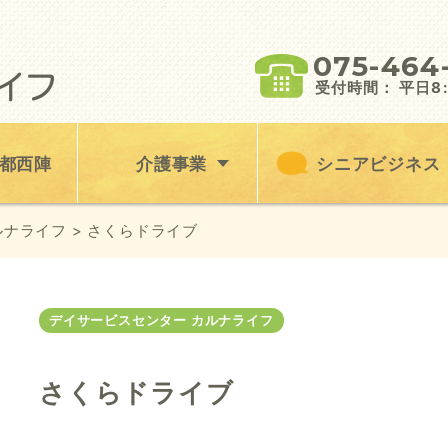
075-464
受付時間： 平日8:3
都西陣
介護事業
シニアビジネス
ルナライフ
> さくらドライブ
デイサービスセンター カルナライフ
さくらドライブ