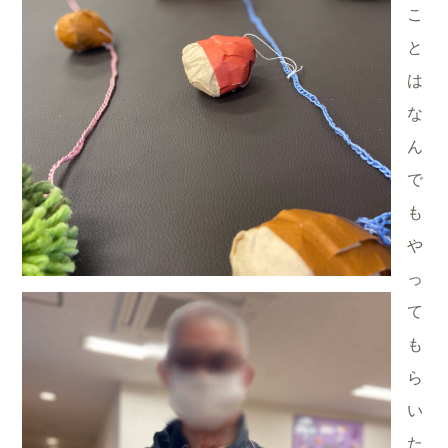
こ
と
は
な
ん
で
も
や
っ
て
も
ら
い
た