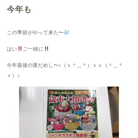
今年も
この季節がやって来た〜
はい
ご一緒に
今年最後の運だめし〜♪（ｖ＾＿＾）ｖｖ（＾＿＾
ｖ）♪