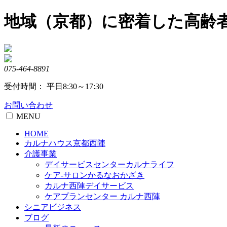
Skip
地域（京都）に密着した高齢
to
content
075-464-8891
受付時間： 平日8:30～17:30
お問い合わせ
MENU
HOME
カルナハウス京都西陣
介護事業
デイサービスセンターカルナライフ
ケア-サロンかるなおかざき
カルナ西陣デイサービス
ケアプランセンター カルナ西陣
シニアビジネス
ブログ