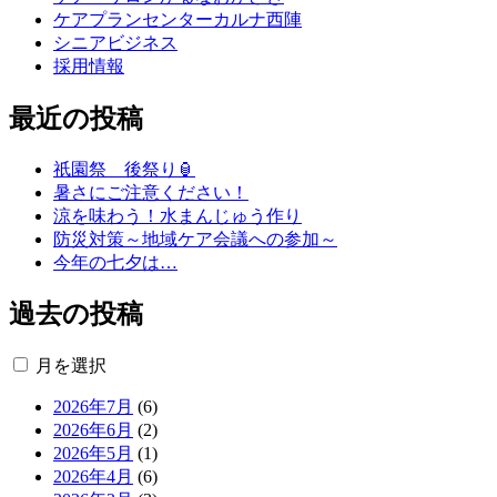
ケアプランセンターカルナ西陣
シニアビジネス
採用情報
最近の投稿
祇園祭 後祭り🏮
暑さにご注意ください！
涼を味わう！水まんじゅう作り
防災対策～地域ケア会議への参加～
今年の七夕は…
過去の投稿
月を選択
2026年7月
(6)
2026年6月
(2)
2026年5月
(1)
2026年4月
(6)