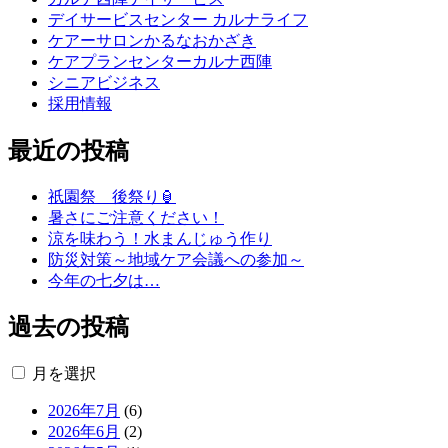
デイサービスセンター カルナライフ
ケアーサロンかるなおかざき
ケアプランセンターカルナ西陣
シニアビジネス
採用情報
最近の投稿
祇園祭 後祭り🏮
暑さにご注意ください！
涼を味わう！水まんじゅう作り
防災対策～地域ケア会議への参加～
今年の七夕は…
過去の投稿
月を選択
2026年7月
(6)
2026年6月
(2)