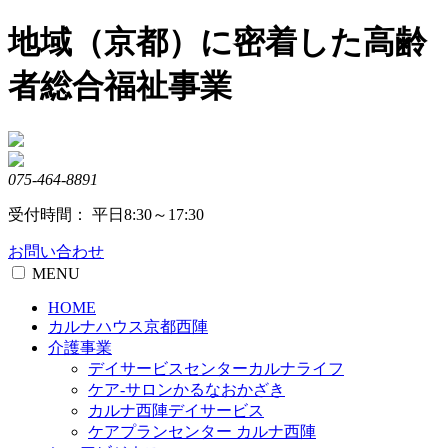
Skip
地域（京都）に密着した高齢
to
content
者総合福祉事業
075-464-8891
受付時間： 平日8:30～17:30
お問い合わせ
MENU
HOME
カルナハウス京都西陣
介護事業
デイサービスセンターカルナライフ
ケア-サロンかるなおかざき
カルナ西陣デイサービス
ケアプランセンター カルナ西陣