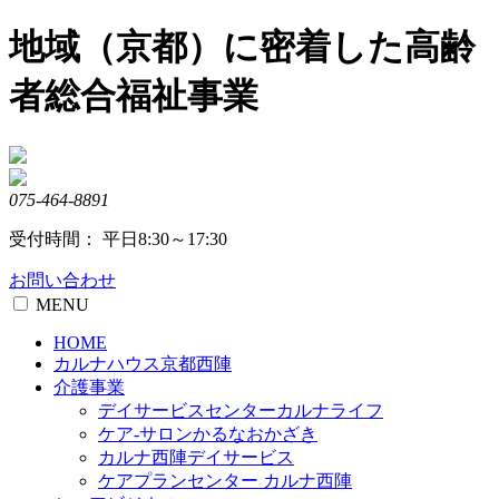
Skip
地域（京都）に密着した高齢
to
content
者総合福祉事業
075-464-8891
受付時間： 平日8:30～17:30
お問い合わせ
MENU
HOME
カルナハウス京都西陣
介護事業
デイサービスセンターカルナライフ
ケア-サロンかるなおかざき
カルナ西陣デイサービス
ケアプランセンター カルナ西陣