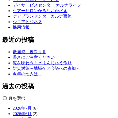
デイサービスセンター カルナライフ
ケアーサロンかるなおかざき
ケアプランセンターカルナ西陣
シニアビジネス
採用情報
最近の投稿
祇園祭 後祭り🏮
暑さにご注意ください！
涼を味わう！水まんじゅう作り
防災対策～地域ケア会議への参加～
今年の七夕は…
過去の投稿
月を選択
2026年7月
(6)
2026年6月
(2)