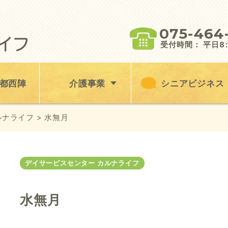
075-464
受付時間： 平日8:3
都西陣
介護事業
シニアビジネス
ルナライフ
> 水無月
デイサービスセンター カルナライフ
水無月