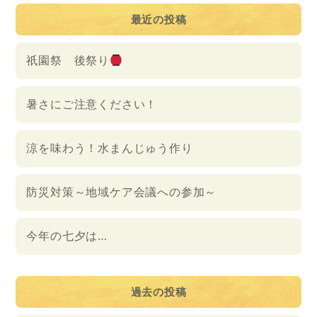
最近の投稿
祇園祭 後祭り
暑さにご注意ください！
涼を味わう！水まんじゅう作り
防災対策～地域ケア会議への参加～
今年の七夕は…
過去の投稿