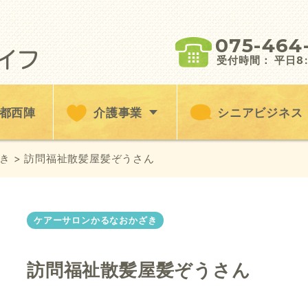
075-464
受付時間： 平日8:3
都西陣
介護事業
シニアビジネス
き
> 訪問福祉散髪屋髪ぞうさん
ケアーサロンかるなおかざき
訪問福祉散髪屋髪ぞうさん