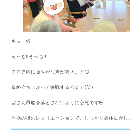
キャー😆
そっち‼️そっち‼️
フロア内に賑やかな声が響きます😄
最終立ち上がって参戦する方まで(笑)
皆さん風船を落とさないように必死です🤣
体操の後のレクリエーションで、しっかり身体動かしま