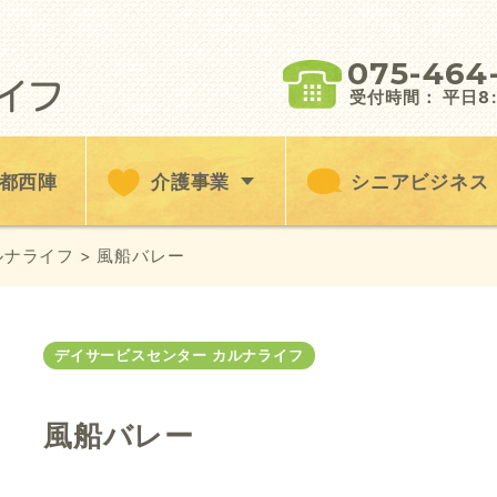
075-464
受付時間： 平日8:3
都西陣
介護事業
シニアビジネス
ルナライフ
> 風船バレー
デイサービスセンター カルナライフ
風船バレー