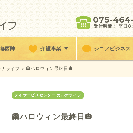
075-464
受付時間： 平日8:3
都西陣
介護事業
シニアビジネス
ルナライフ
> 👻ハロウィン最終日🎃
デイサービスセンター カルナライフ
👻ハロウィン最終日🎃