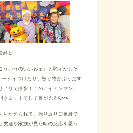
最終日。
こういうのいいわぁ』と恥ずかしそ
ューシャつけたり、被り物かぶりだす
リノリで撮影！このアイアンマン、
きます！そして目が光る🤭👀
もちかえられて、振り返りご自身で
た友達や家族が見た時の反応を思う